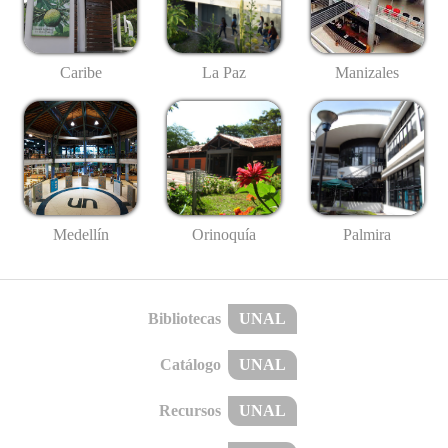
Caribe
La Paz
Manizales
Medellín
Palmira
Orinoquía
Bibliotecas
UNAL
Catálogo
UNAL
Recursos
UNAL