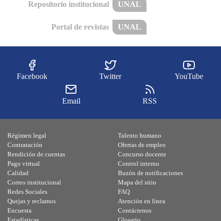
Repositorio institucional
UNAL
Portal de revistas
UNAL
Facebook
Twitter
YouTube
Email
RSS
Régimen legal
Talento humano
Contratación
Ofertas de empleo
Rendición de cuentas
Concurso docente
Pago virtual
Control interno
Calidad
Buzón de notificaciones
Correo institucional
Mapa del sitio
Redes Sociales
FAQ
Quejas y reclamos
Atención en línea
Encuesta
Contáctenos
Estadísticas
Glosario