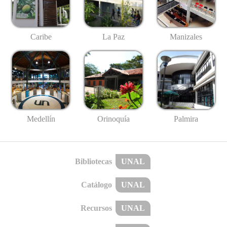
Caribe
La Paz
Manizales
Medellín
Palmira
Orinoquía
Bibliotecas
UNAL
Catálogo
UNAL
Recursos
UNAL