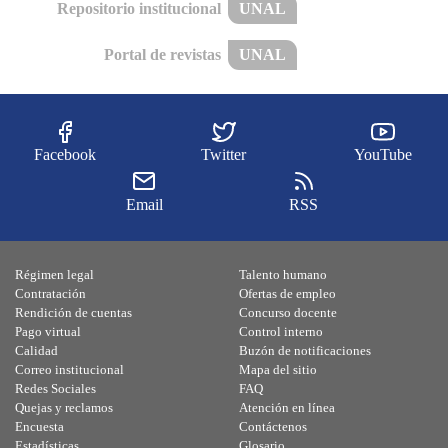
Repositorio institucional
UNAL
Portal de revistas
UNAL
Facebook
Twitter
YouTube
Email
RSS
Régimen legal
Talento humano
Contratación
Ofertas de empleo
Rendición de cuentas
Concurso docente
Pago virtual
Control interno
Calidad
Buzón de notificaciones
Correo institucional
Mapa del sitio
Redes Sociales
FAQ
Quejas y reclamos
Atención en línea
Encuesta
Contáctenos
Estadísticas
Glosario