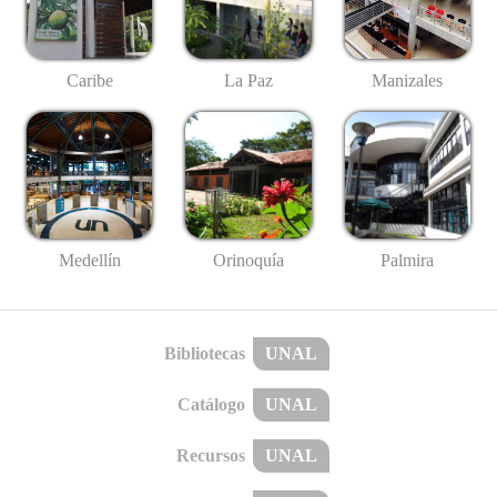
Caribe
La Paz
Manizales
Medellín
Palmira
Orinoquía
Bibliotecas
UNAL
Catálogo
UNAL
Recursos
UNAL