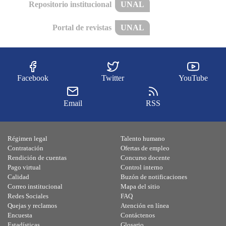
Repositorio institucional
UNAL
Portal de revistas
UNAL
Facebook
Twitter
YouTube
Email
RSS
Régimen legal
Talento humano
Contratación
Ofertas de empleo
Rendición de cuentas
Concurso docente
Pago virtual
Control interno
Calidad
Buzón de notificaciones
Correo institucional
Mapa del sitio
Redes Sociales
FAQ
Quejas y reclamos
Atención en línea
Encuesta
Contáctenos
Estadísticas
Glosario