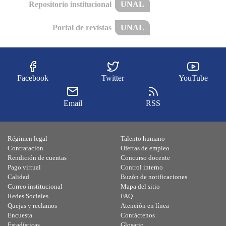
Repositorio institucional
UNAL
Portal de revistas
UNAL
Facebook
Twitter
YouTube
Email
RSS
Régimen legal
Talento humano
Contratación
Ofertas de empleo
Rendición de cuentas
Concurso docente
Pago virtual
Control interno
Calidad
Buzón de notificaciones
Correo institucional
Mapa del sitio
Redes Sociales
FAQ
Quejas y reclamos
Atención en línea
Encuesta
Contáctenos
Estadísticas
Glosario