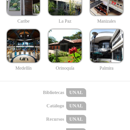
Caribe
La Paz
Manizales
Medellín
Palmira
Orinoquía
Bibliotecas
UNAL
Catálogo
UNAL
Recursos
UNAL