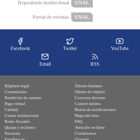
Repositorio institucional
UNAL
Portal de revistas
UNAL
Facebook
Twitter
YouTube
Email
RSS
Régimen legal
Talento humano
Contratación
Ofertas de empleo
Rendición de cuentas
Concurso docente
Pago virtual
Control interno
Calidad
Buzón de notificaciones
Correo institucional
Mapa del sitio
Redes Sociales
FAQ
Quejas y reclamos
Atención en línea
Encuesta
Contáctenos
Estadísticas
Glosario