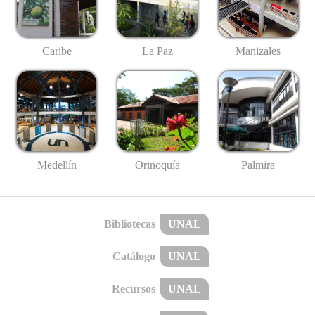
Caribe
La Paz
Manizales
Medellín
Palmira
Orinoquía
Bibliotecas
UNAL
Catálogo
UNAL
Recursos
UNAL