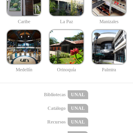
Caribe
La Paz
Manizales
Medellín
Palmira
Orinoquía
Bibliotecas
UNAL
Catálogo
UNAL
Recursos
UNAL