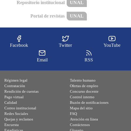
Repositorio institucional
UNAL
Portal de revistas
UNAL
Facebook
Twitter
YouTube
Email
RSS
Régimen legal
Talento humano
Contratación
Ofertas de empleo
Rendición de cuentas
Concurso docente
Pago virtual
Control interno
Calidad
Buzón de notificaciones
Correo institucional
Mapa del sitio
Redes Sociales
FAQ
Quejas y reclamos
Atención en línea
Encuesta
Contáctenos
Estadísticas
Glosario