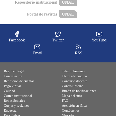
Repositorio institucional
UNAL
Portal de revistas
UNAL
Facebook
Twitter
YouTube
Email
RSS
Régimen legal
Talento humano
Contratación
Ofertas de empleo
Rendición de cuentas
Concurso docente
Pago virtual
Control interno
Calidad
Buzón de notificaciones
Correo institucional
Mapa del sitio
Redes Sociales
FAQ
Quejas y reclamos
Atención en línea
Encuesta
Contáctenos
Estadísticas
Glosario