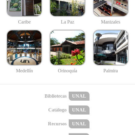
Caribe
La Paz
Manizales
Medellín
Palmira
Orinoquía
Bibliotecas
UNAL
Catálogo
UNAL
Recursos
UNAL