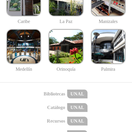
Caribe
La Paz
Manizales
Medellín
Palmira
Orinoquía
Bibliotecas
UNAL
Catálogo
UNAL
Recursos
UNAL