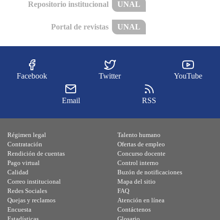
Repositorio institucional
UNAL
Portal de revistas
UNAL
Facebook
Twitter
YouTube
Email
RSS
Régimen legal
Talento humano
Contratación
Ofertas de empleo
Rendición de cuentas
Concurso docente
Pago virtual
Control interno
Calidad
Buzón de notificaciones
Correo institucional
Mapa del sitio
Redes Sociales
FAQ
Quejas y reclamos
Atención en línea
Encuesta
Contáctenos
Estadísticas
Glosario