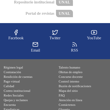
Repositorio institucional
UNAL
Portal de revistas
UNAL
Facebook
Twitter
YouTube
Email
RSS
Régimen legal
Talento humano
Contratación
Ofertas de empleo
Rendición de cuentas
Concurso docente
Pago virtual
Control interno
Calidad
Buzón de notificaciones
Correo institucional
Mapa del sitio
Redes Sociales
FAQ
Quejas y reclamos
Atención en línea
Encuesta
Contáctenos
Estadísticas
Glosario