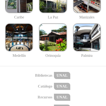
Caribe
La Paz
Manizales
Medellín
Palmira
Orinoquía
Bibliotecas
UNAL
Catálogo
UNAL
Recursos
UNAL