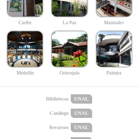
Caribe
La Paz
Manizales
Medellín
Palmira
Orinoquía
Bibliotecas
UNAL
Catálogo
UNAL
Recursos
UNAL