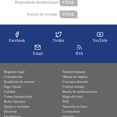
Repositorio institucional
UNAL
Portal de revistas
UNAL
Facebook
Twitter
YouTube
Email
RSS
Régimen legal
Talento humano
Contratación
Ofertas de empleo
Rendición de cuentas
Concurso docente
Pago virtual
Control interno
Calidad
Buzón de notificaciones
Correo institucional
Mapa del sitio
Redes Sociales
FAQ
Quejas y reclamos
Atención en línea
Encuesta
Contáctenos
Estadísticas
Glosario