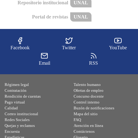
Repositorio institucional
UNAL
Portal de revistas
UNAL
Facebook
Twitter
YouTube
Email
RSS
Régimen legal
Talento humano
Contratación
Ofertas de empleo
Rendición de cuentas
Concurso docente
Pago virtual
Control interno
Calidad
Buzón de notificaciones
Correo institucional
Mapa del sitio
Redes Sociales
FAQ
Quejas y reclamos
Atención en línea
Encuesta
Contáctenos
Estadísticas
Glosario