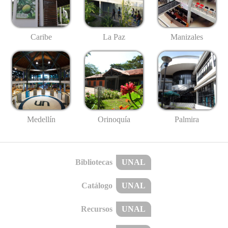
Caribe
La Paz
Manizales
Medellín
Palmira
Orinoquía
Bibliotecas
UNAL
Catálogo
UNAL
Recursos
UNAL