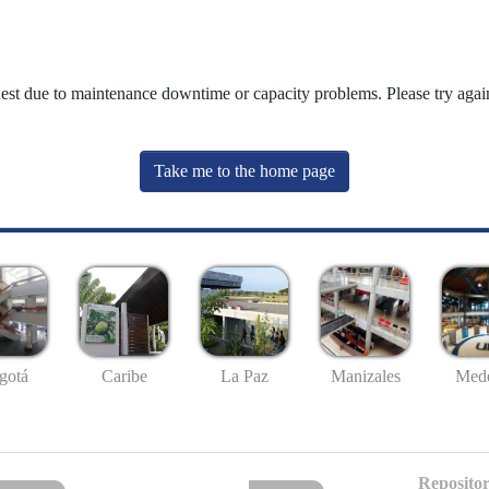
uest due to maintenance downtime or capacity problems. Please try again
Take me to the home page
gotá
Caribe
La Paz
Manizales
Mede
Repositor