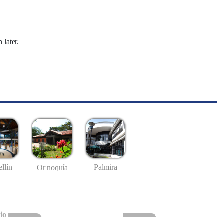
 later.
llín
Palmira
Orinoquía
io