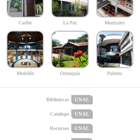
Caribe
La Paz
Manizales
Medellín
Palmira
Orinoquía
Bibliotecas
UNAL
Catálogo
UNAL
Recursos
UNAL