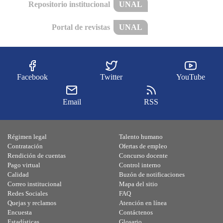
Repositorio institucional
UNAL
Portal de revistas
UNAL
Facebook
Twitter
YouTube
Email
RSS
Régimen legal
Talento humano
Contratación
Ofertas de empleo
Rendición de cuentas
Concurso docente
Pago virtual
Control interno
Calidad
Buzón de notificaciones
Correo institucional
Mapa del sitio
Redes Sociales
FAQ
Quejas y reclamos
Atención en línea
Encuesta
Contáctenos
Estadísticas
Glosario