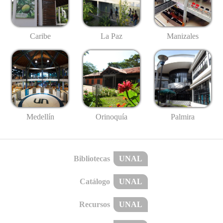
Caribe
La Paz
Manizales
Medellín
Palmira
Orinoquía
Bibliotecas
UNAL
Catálogo
UNAL
Recursos
UNAL