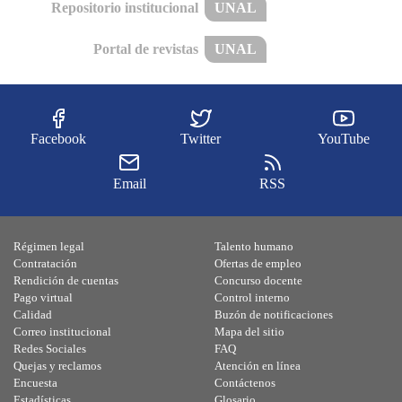
Repositorio institucional
UNAL
Portal de revistas
UNAL
Facebook
Twitter
YouTube
Email
RSS
Régimen legal
Talento humano
Contratación
Ofertas de empleo
Rendición de cuentas
Concurso docente
Pago virtual
Control interno
Calidad
Buzón de notificaciones
Correo institucional
Mapa del sitio
Redes Sociales
FAQ
Quejas y reclamos
Atención en línea
Encuesta
Contáctenos
Estadísticas
Glosario