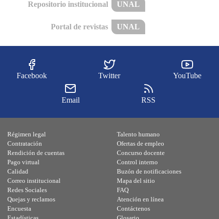
Repositorio institucional
UNAL
Portal de revistas
UNAL
Facebook
Twitter
YouTube
Email
RSS
Régimen legal
Talento humano
Contratación
Ofertas de empleo
Rendición de cuentas
Concurso docente
Pago virtual
Control interno
Calidad
Buzón de notificaciones
Correo institucional
Mapa del sitio
Redes Sociales
FAQ
Quejas y reclamos
Atención en línea
Encuesta
Contáctenos
Estadísticas
Glosario