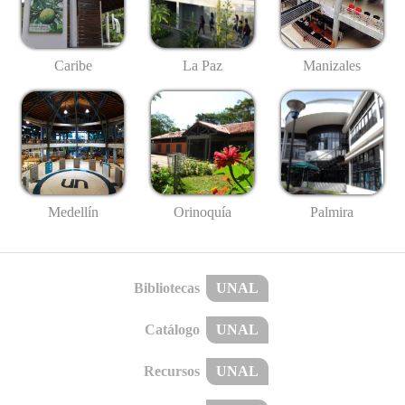
Caribe
La Paz
Manizales
Medellín
Palmira
Orinoquía
Bibliotecas
UNAL
Catálogo
UNAL
Recursos
UNAL