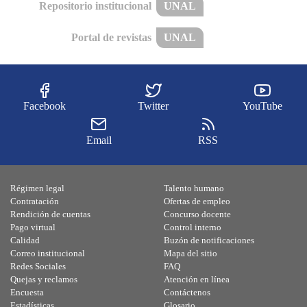
Repositorio institucional
UNAL
Portal de revistas
UNAL
Facebook
Twitter
YouTube
Email
RSS
Régimen legal
Talento humano
Contratación
Ofertas de empleo
Rendición de cuentas
Concurso docente
Pago virtual
Control interno
Calidad
Buzón de notificaciones
Correo institucional
Mapa del sitio
Redes Sociales
FAQ
Quejas y reclamos
Atención en línea
Encuesta
Contáctenos
Estadísticas
Glosario