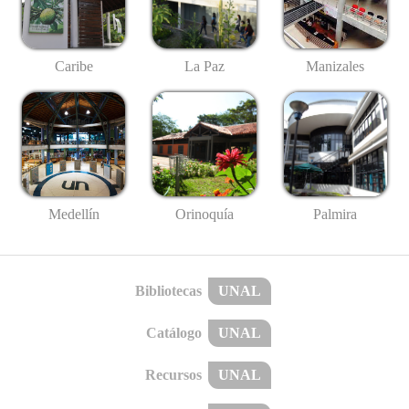
Caribe
La Paz
Manizales
Medellín
Palmira
Orinoquía
Bibliotecas
UNAL
Catálogo
UNAL
Recursos
UNAL