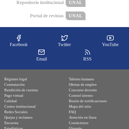
Repositorio institucional
UNAL
Portal de revistas
UNAL
Facebook
Twitter
YouTube
Email
RSS
Régimen legal
Talento humano
Contratación
Ofertas de empleo
Rendición de cuentas
Concurso docente
Pago virtual
Control interno
Calidad
Buzón de notificaciones
Correo institucional
Mapa del sitio
Redes Sociales
FAQ
Quejas y reclamos
Atención en línea
Encuesta
Contáctenos
Estadísticas
Glosario