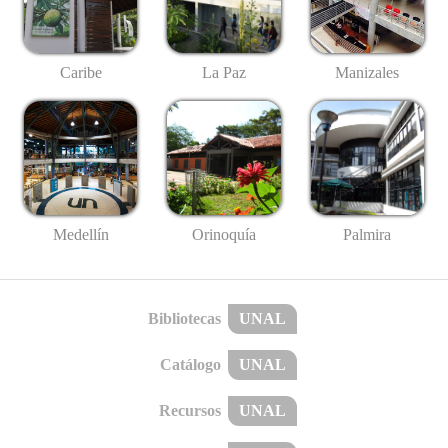
Caribe
La Paz
Manizales
Medellín
Palmira
Orinoquía
Bibliotecas
UNAL
Catálogo
UNAL
Recursos
UNAL