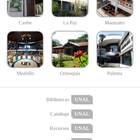
Caribe
La Paz
Manizales
Medellín
Palmira
Orinoquía
Bibliotecas
UNAL
Catálogo
UNAL
Recursos
UNAL