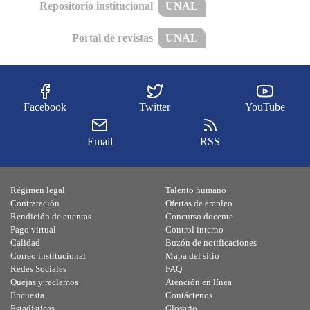
Repositorio institucional
UNAL
Portal de revistas
UNAL
Facebook
Twitter
YouTube
Email
RSS
Régimen legal
Talento humano
Contratación
Ofertas de empleo
Rendición de cuentas
Concurso docente
Pago virtual
Control interno
Calidad
Buzón de notificaciones
Correo institucional
Mapa del sitio
Redes Sociales
FAQ
Quejas y reclamos
Atención en línea
Encuesta
Contáctenos
Estadísticas
Glosario