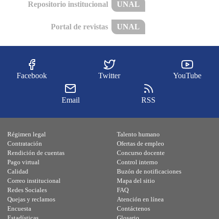
Repositorio institucional
UNAL
Portal de revistas
UNAL
Facebook
Twitter
YouTube
Email
RSS
Régimen legal
Talento humano
Contratación
Ofertas de empleo
Rendición de cuentas
Concurso docente
Pago virtual
Control interno
Calidad
Buzón de notificaciones
Correo institucional
Mapa del sitio
Redes Sociales
FAQ
Quejas y reclamos
Atención en línea
Encuesta
Contáctenos
Estadísticas
Glosario