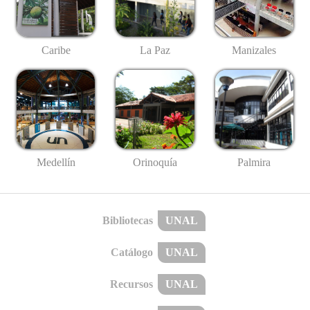
Caribe
La Paz
Manizales
Medellín
Palmira
Orinoquía
Bibliotecas
UNAL
Catálogo
UNAL
Recursos
UNAL