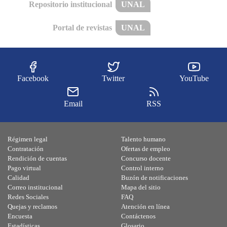
Repositorio institucional
UNAL
Portal de revistas
UNAL
Facebook
Twitter
YouTube
Email
RSS
Régimen legal
Talento humano
Contratación
Ofertas de empleo
Rendición de cuentas
Concurso docente
Pago virtual
Control interno
Calidad
Buzón de notificaciones
Correo institucional
Mapa del sitio
Redes Sociales
FAQ
Quejas y reclamos
Atención en línea
Encuesta
Contáctenos
Estadísticas
Glosario