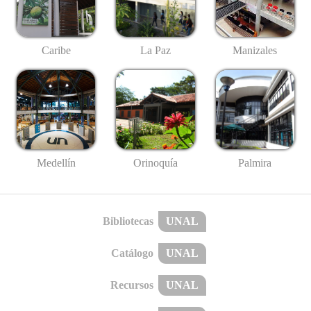
Caribe
La Paz
Manizales
Medellín
Palmira
Orinoquía
Bibliotecas
UNAL
Catálogo
UNAL
Recursos
UNAL