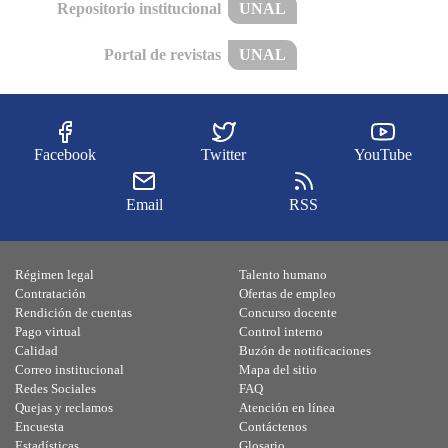
Repositorio institucional
UNAL
Portal de revistas
UNAL
Facebook
Twitter
YouTube
Email
RSS
Régimen legal
Talento humano
Contratación
Ofertas de empleo
Rendición de cuentas
Concurso docente
Pago virtual
Control interno
Calidad
Buzón de notificaciones
Correo institucional
Mapa del sitio
Redes Sociales
FAQ
Quejas y reclamos
Atención en línea
Encuesta
Contáctenos
Estadísticas
Glosario