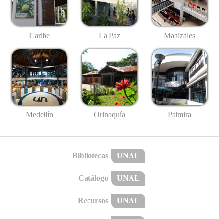
Caribe
La Paz
Manizales
Medellín
Palmira
Orinoquía
Bibliotecas
UNAL
Catálogo
UNAL
Recursos
UNAL