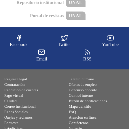
Repositorio institucional
UNAL
Portal de revistas
UNAL
Facebook
Twitter
YouTube
Email
RSS
Régimen legal
Talento humano
Contratación
Ofertas de empleo
Rendición de cuentas
Concurso docente
Pago virtual
Control interno
Calidad
Buzón de notificaciones
Correo institucional
Mapa del sitio
Redes Sociales
FAQ
Quejas y reclamos
Atención en línea
Encuesta
Contáctenos
Estadísticas
Glosario