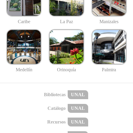
Caribe
La Paz
Manizales
Medellín
Palmira
Orinoquía
Bibliotecas
UNAL
Catálogo
UNAL
Recursos
UNAL