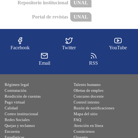
Repositorio institucional
UNAL
Portal de revistas
UNAL
Facebook
Twitter
YouTube
Email
RSS
Régimen legal
Talento humano
Contratación
Ofertas de empleo
Rendición de cuentas
Concurso docente
Pago virtual
Control interno
Calidad
Buzón de notificaciones
Correo institucional
Mapa del sitio
Redes Sociales
FAQ
Quejas y reclamos
Atención en línea
Encuesta
Contáctenos
Estadísticas
Glosario