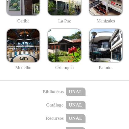
Caribe
La Paz
Manizales
Medellín
Palmira
Orinoquía
Bibliotecas
UNAL
Catálogo
UNAL
Recursos
UNAL