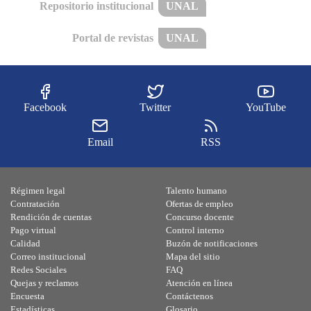
Repositorio institucional
UNAL
Portal de revistas
UNAL
Facebook
Twitter
YouTube
Email
RSS
Régimen legal
Talento humano
Contratación
Ofertas de empleo
Rendición de cuentas
Concurso docente
Pago virtual
Control interno
Calidad
Buzón de notificaciones
Correo institucional
Mapa del sitio
Redes Sociales
FAQ
Quejas y reclamos
Atención en línea
Encuesta
Contáctenos
Estadísticas
Glosario