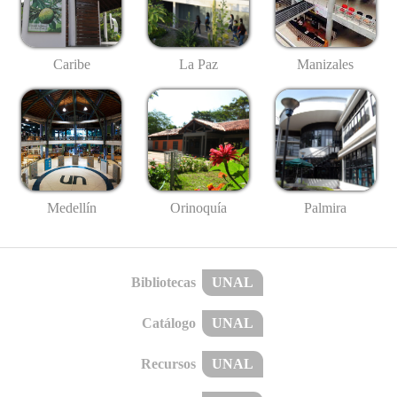
Caribe
La Paz
Manizales
Medellín
Palmira
Orinoquía
Bibliotecas
UNAL
Catálogo
UNAL
Recursos
UNAL