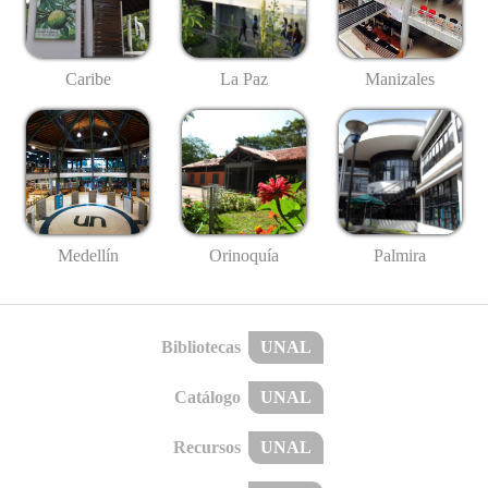
Caribe
La Paz
Manizales
Medellín
Palmira
Orinoquía
Bibliotecas
UNAL
Catálogo
UNAL
Recursos
UNAL