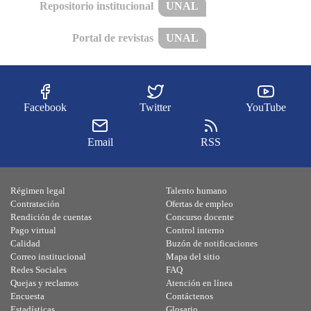
Repositorio institucional
UNAL
Portal de revistas
UNAL
Facebook
Twitter
YouTube
Email
RSS
Régimen legal
Talento humano
Contratación
Ofertas de empleo
Rendición de cuentas
Concurso docente
Pago virtual
Control interno
Calidad
Buzón de notificaciones
Correo institucional
Mapa del sitio
Redes Sociales
FAQ
Quejas y reclamos
Atención en línea
Encuesta
Contáctenos
Estadísticas
Glosario