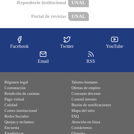
Repositorio institucional
UNAL
Portal de revistas
UNAL
Facebook
Twitter
YouTube
Email
RSS
Régimen legal
Talento humano
Contratación
Ofertas de empleo
Rendición de cuentas
Concurso docente
Pago virtual
Control interno
Calidad
Buzón de notificaciones
Correo institucional
Mapa del sitio
Redes Sociales
FAQ
Quejas y reclamos
Atención en línea
Encuesta
Contáctenos
Estadísticas
Glosario