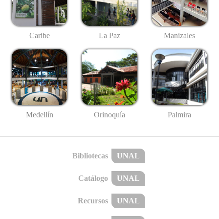
Caribe
La Paz
Manizales
Medellín
Palmira
Orinoquía
Bibliotecas
UNAL
Catálogo
UNAL
Recursos
UNAL