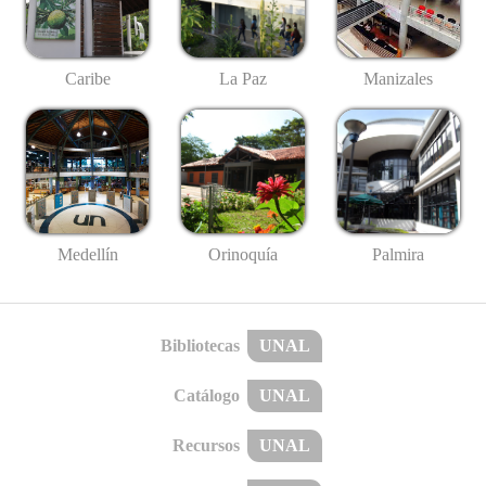
Caribe
La Paz
Manizales
Medellín
Palmira
Orinoquía
Bibliotecas
UNAL
Catálogo
UNAL
Recursos
UNAL