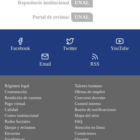
Repositorio institucional
UNAL
Portal de revistas
UNAL
Facebook
Twitter
YouTube
Email
RSS
Régimen legal
Talento humano
Contratación
Ofertas de empleo
Rendición de cuentas
Concurso docente
Pago virtual
Control interno
Calidad
Buzón de notificaciones
Correo institucional
Mapa del sitio
Redes Sociales
FAQ
Quejas y reclamos
Atención en línea
Encuesta
Contáctenos
Estadísticas
Glosario