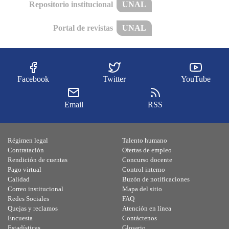
Repositorio institucional
UNAL
Portal de revistas
UNAL
Facebook
Twitter
YouTube
Email
RSS
Régimen legal
Talento humano
Contratación
Ofertas de empleo
Rendición de cuentas
Concurso docente
Pago virtual
Control interno
Calidad
Buzón de notificaciones
Correo institucional
Mapa del sitio
Redes Sociales
FAQ
Quejas y reclamos
Atención en línea
Encuesta
Contáctenos
Estadísticas
Glosario