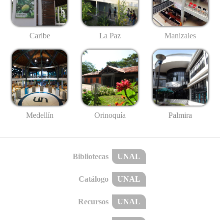
Caribe
La Paz
Manizales
Medellín
Palmira
Orinoquía
Bibliotecas
UNAL
Catálogo
UNAL
Recursos
UNAL