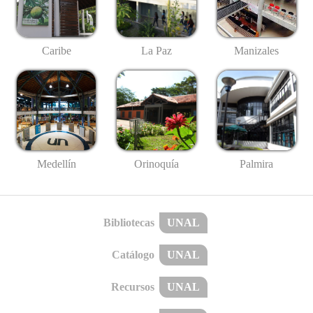
Caribe
La Paz
Manizales
Medellín
Palmira
Orinoquía
Bibliotecas
UNAL
Catálogo
UNAL
Recursos
UNAL