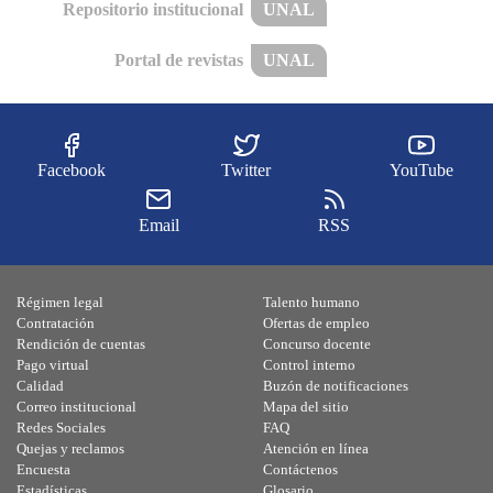
Repositorio institucional
UNAL
Portal de revistas
UNAL
Facebook
Twitter
YouTube
Email
RSS
Régimen legal
Talento humano
Contratación
Ofertas de empleo
Rendición de cuentas
Concurso docente
Pago virtual
Control interno
Calidad
Buzón de notificaciones
Correo institucional
Mapa del sitio
Redes Sociales
FAQ
Quejas y reclamos
Atención en línea
Encuesta
Contáctenos
Estadísticas
Glosario