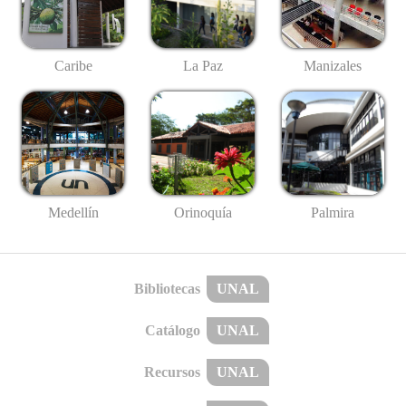
Caribe
La Paz
Manizales
Medellín
Palmira
Orinoquía
Bibliotecas
UNAL
Catálogo
UNAL
Recursos
UNAL