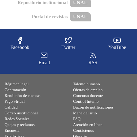
Repositorio institucional
UNAL
Portal de revistas
UNAL
Facebook
Twitter
YouTube
Email
RSS
Régimen legal
Talento humano
Contratación
Ofertas de empleo
Rendición de cuentas
Concurso docente
Pago virtual
Control interno
Calidad
Buzón de notificaciones
Correo institucional
Mapa del sitio
Redes Sociales
FAQ
Quejas y reclamos
Atención en línea
Encuesta
Contáctenos
Estadísticas
Glosario