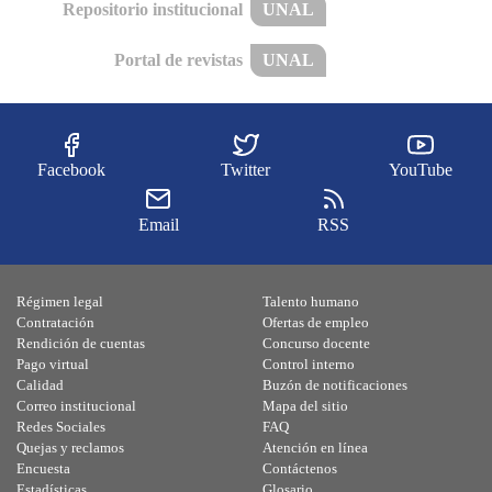
Repositorio institucional
UNAL
Portal de revistas
UNAL
Facebook
Twitter
YouTube
Email
RSS
Régimen legal
Talento humano
Contratación
Ofertas de empleo
Rendición de cuentas
Concurso docente
Pago virtual
Control interno
Calidad
Buzón de notificaciones
Correo institucional
Mapa del sitio
Redes Sociales
FAQ
Quejas y reclamos
Atención en línea
Encuesta
Contáctenos
Estadísticas
Glosario