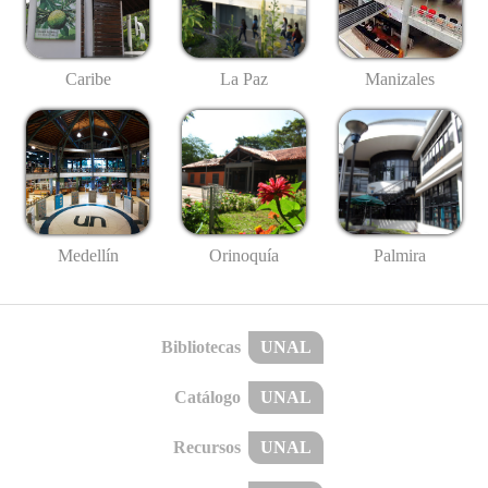
Caribe
La Paz
Manizales
Medellín
Palmira
Orinoquía
Bibliotecas
UNAL
Catálogo
UNAL
Recursos
UNAL