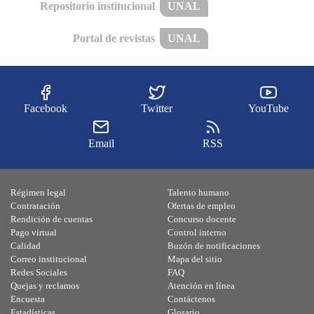
Repositorio institucional
UNAL
Portal de revistas
UNAL
Facebook
Twitter
YouTube
Email
RSS
Régimen legal
Talento humano
Contratación
Ofertas de empleo
Rendición de cuentas
Concurso docente
Pago virtual
Control interno
Calidad
Buzón de notificaciones
Correo institucional
Mapa del sitio
Redes Sociales
FAQ
Quejas y reclamos
Atención en línea
Encuesta
Contáctenos
Estadísticas
Glosario