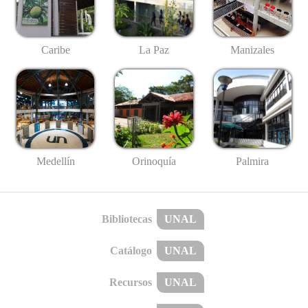
Caribe
La Paz
Manizales
Medellín
Palmira
Orinoquía
Bibliotecas
UNAL
Catálogo
UNAL
Recursos
UNAL