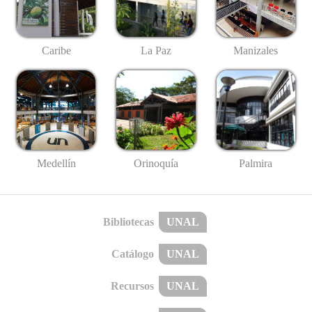
Caribe
La Paz
Manizales
Medellín
Palmira
Orinoquía
Bibliotecas
UNAL
Catálogo
UNAL
Recursos
UNAL