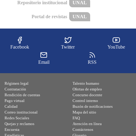
Repositorio institucional
UNAL
Portal de revistas
UNAL
Facebook
Twitter
YouTube
Email
RSS
Régimen legal
Talento humano
Contratación
Ofertas de empleo
Rendición de cuentas
Concurso docente
Pago virtual
Control interno
Calidad
Buzón de notificaciones
Correo institucional
Mapa del sitio
Redes Sociales
FAQ
Quejas y reclamos
Atención en línea
Encuesta
Contáctenos
Estadísticas
Glosario