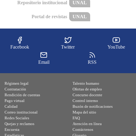
Repositorio institucional
UNAL
Portal de revistas
UNAL
Facebook
Twitter
YouTube
Email
RSS
Régimen legal
Talento humano
Contratación
Ofertas de empleo
Rendición de cuentas
Concurso docente
Pago virtual
Control interno
Calidad
Buzón de notificaciones
Correo institucional
Mapa del sitio
Redes Sociales
FAQ
Quejas y reclamos
Atención en línea
Encuesta
Contáctenos
Estadísticas
Glosario