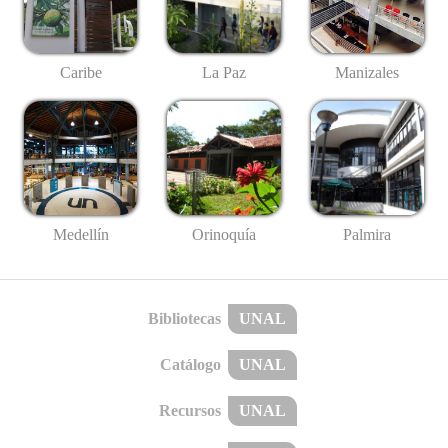
Caribe
La Paz
Manizales
Medellín
Palmira
Orinoquía
Bibliotecas
UNAL
Catálogo
UNAL
Recursos
UNAL