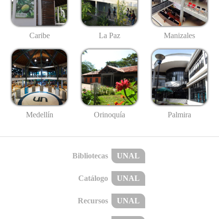
Caribe
La Paz
Manizales
Medellín
Palmira
Orinoquía
Bibliotecas
UNAL
Catálogo
UNAL
Recursos
UNAL