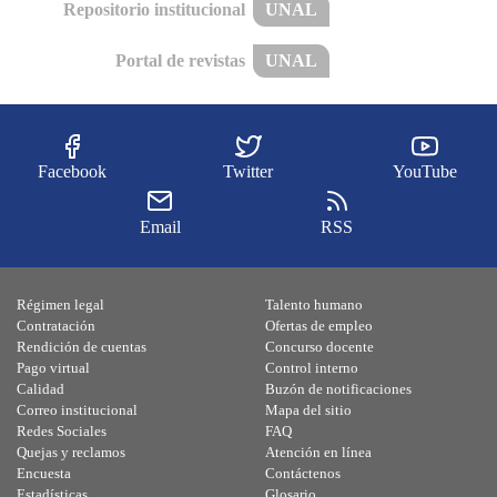
Repositorio institucional
UNAL
Portal de revistas
UNAL
Facebook
Twitter
YouTube
Email
RSS
Régimen legal
Talento humano
Contratación
Ofertas de empleo
Rendición de cuentas
Concurso docente
Pago virtual
Control interno
Calidad
Buzón de notificaciones
Correo institucional
Mapa del sitio
Redes Sociales
FAQ
Quejas y reclamos
Atención en línea
Encuesta
Contáctenos
Estadísticas
Glosario