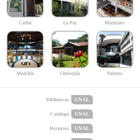
Caribe
La Paz
Manizales
Medellín
Palmira
Orinoquía
Bibliotecas
UNAL
Catálogo
UNAL
Recursos
UNAL