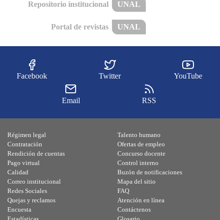
Repositorio institucional
UNAL
Portal de revistas
UNAL
Facebook
Twitter
YouTube
Email
RSS
Régimen legal
Talento humano
Contratación
Ofertas de empleo
Rendición de cuentas
Concurso docente
Pago virtual
Control interno
Calidad
Buzón de notificaciones
Correo institucional
Mapa del sitio
Redes Sociales
FAQ
Quejas y reclamos
Atención en línea
Encuesta
Contáctenos
Estadísticas
Glosario