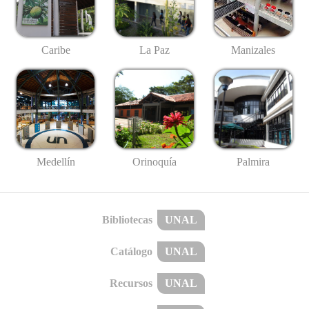
Caribe
La Paz
Manizales
Medellín
Palmira
Orinoquía
Bibliotecas
UNAL
Catálogo
UNAL
Recursos
UNAL