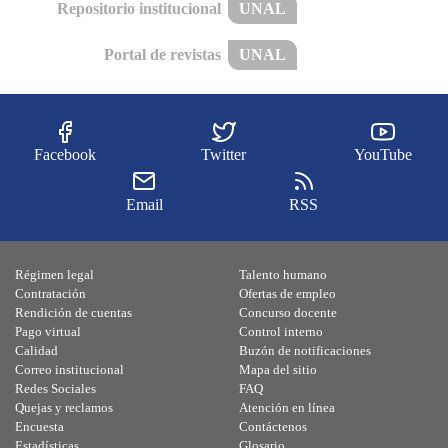
Repositorio institucional
UNAL
Portal de revistas
UNAL
Facebook
Twitter
YouTube
Email
RSS
Régimen legal
Talento humano
Contratación
Ofertas de empleo
Rendición de cuentas
Concurso docente
Pago virtual
Control interno
Calidad
Buzón de notificaciones
Correo institucional
Mapa del sitio
Redes Sociales
FAQ
Quejas y reclamos
Atención en línea
Encuesta
Contáctenos
Estadísticas
Glosario