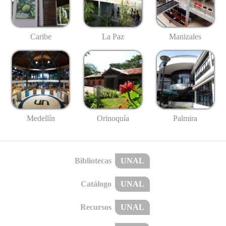
Caribe
La Paz
Manizales
Medellín
Palmira
Orinoquía
Bibliotecas
UNAL
Catálogo
UNAL
Recursos
UNAL