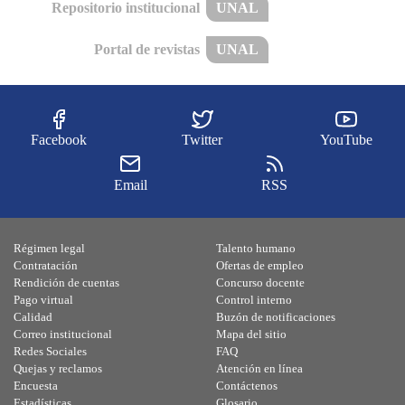
Repositorio institucional
UNAL
Portal de revistas
UNAL
Facebook
Twitter
YouTube
Email
RSS
Régimen legal
Talento humano
Contratación
Ofertas de empleo
Rendición de cuentas
Concurso docente
Pago virtual
Control interno
Calidad
Buzón de notificaciones
Correo institucional
Mapa del sitio
Redes Sociales
FAQ
Quejas y reclamos
Atención en línea
Encuesta
Contáctenos
Estadísticas
Glosario