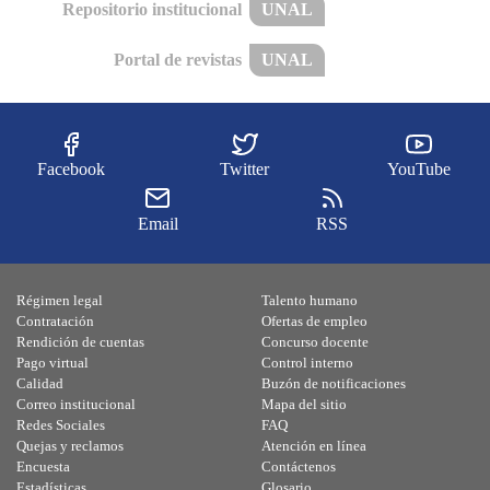
Repositorio institucional
UNAL
Portal de revistas
UNAL
Facebook
Twitter
YouTube
Email
RSS
Régimen legal
Talento humano
Contratación
Ofertas de empleo
Rendición de cuentas
Concurso docente
Pago virtual
Control interno
Calidad
Buzón de notificaciones
Correo institucional
Mapa del sitio
Redes Sociales
FAQ
Quejas y reclamos
Atención en línea
Encuesta
Contáctenos
Estadísticas
Glosario