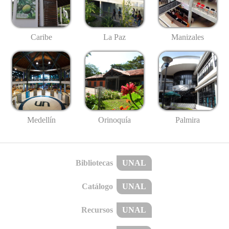
Caribe
La Paz
Manizales
Medellín
Palmira
Orinoquía
Bibliotecas
UNAL
Catálogo
UNAL
Recursos
UNAL