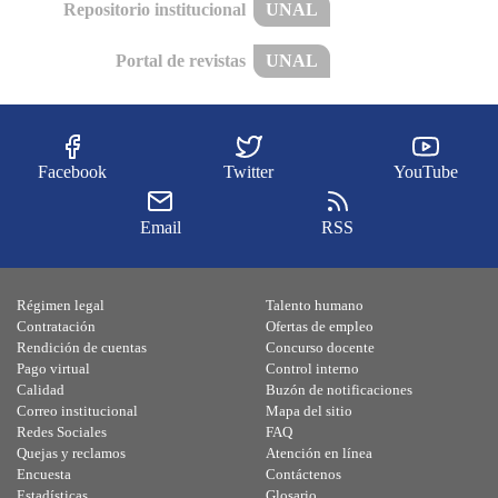
Repositorio institucional
UNAL
Portal de revistas
UNAL
Facebook
Twitter
YouTube
Email
RSS
Régimen legal
Talento humano
Contratación
Ofertas de empleo
Rendición de cuentas
Concurso docente
Pago virtual
Control interno
Calidad
Buzón de notificaciones
Correo institucional
Mapa del sitio
Redes Sociales
FAQ
Quejas y reclamos
Atención en línea
Encuesta
Contáctenos
Estadísticas
Glosario