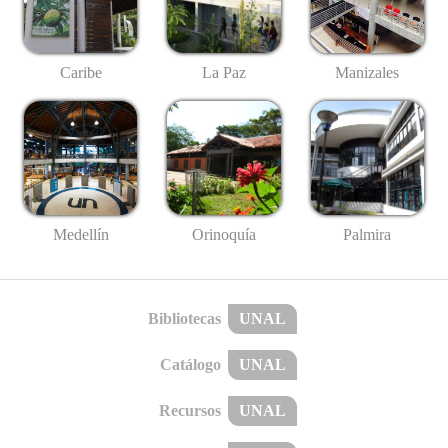
Caribe
La Paz
Manizales
Medellín
Palmira
Orinoquía
Bibliotecas
UNAL
Catálogo
UNAL
Recursos
UNAL