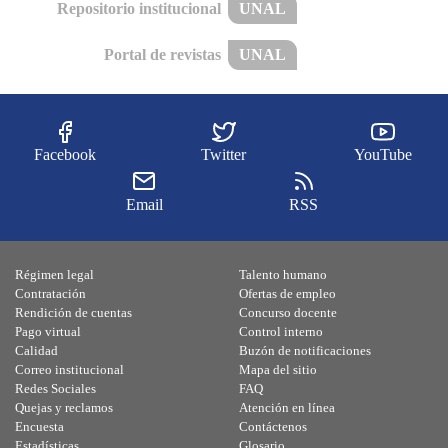
Repositorio institucional
UNAL
Portal de revistas
UNAL
Facebook
Twitter
YouTube
Email
RSS
Régimen legal
Talento humano
Contratación
Ofertas de empleo
Rendición de cuentas
Concurso docente
Pago virtual
Control interno
Calidad
Buzón de notificaciones
Correo institucional
Mapa del sitio
Redes Sociales
FAQ
Quejas y reclamos
Atención en línea
Encuesta
Contáctenos
Estadísticas
Glosario