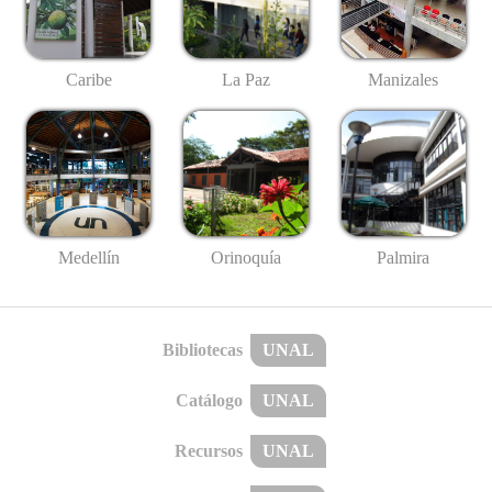
Caribe
La Paz
Manizales
Medellín
Palmira
Orinoquía
Bibliotecas
UNAL
Catálogo
UNAL
Recursos
UNAL