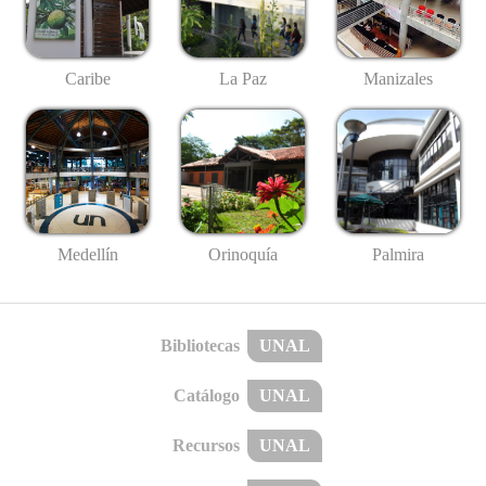
Caribe
La Paz
Manizales
Medellín
Palmira
Orinoquía
Bibliotecas
UNAL
Catálogo
UNAL
Recursos
UNAL