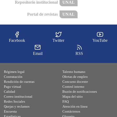
Repositorio institucional
UNAL
Portal de revistas
UNAL
Facebook
Twitter
YouTube
Email
RSS
Régimen legal
Talento humano
Contratación
Ofertas de empleo
Rendición de cuentas
Concurso docente
Pago virtual
Control interno
Calidad
Buzón de notificaciones
Correo institucional
Mapa del sitio
Redes Sociales
FAQ
Quejas y reclamos
Atención en línea
Encuesta
Contáctenos
Estadísticas
Glosario