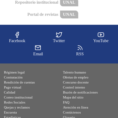
Repositorio institucional
UNAL
Portal de revistas
UNAL
Facebook
Twitter
YouTube
Email
RSS
Régimen legal
Talento humano
Contratación
Ofertas de empleo
Rendición de cuentas
Concurso docente
Pago virtual
Control interno
Calidad
Buzón de notificaciones
Correo institucional
Mapa del sitio
Redes Sociales
FAQ
Quejas y reclamos
Atención en línea
Encuesta
Contáctenos
Estadísticas
Glosario