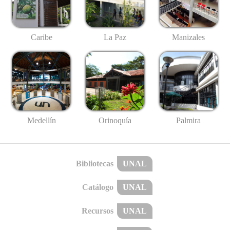
Caribe
La Paz
Manizales
Medellín
Palmira
Orinoquía
Bibliotecas
UNAL
Catálogo
UNAL
Recursos
UNAL