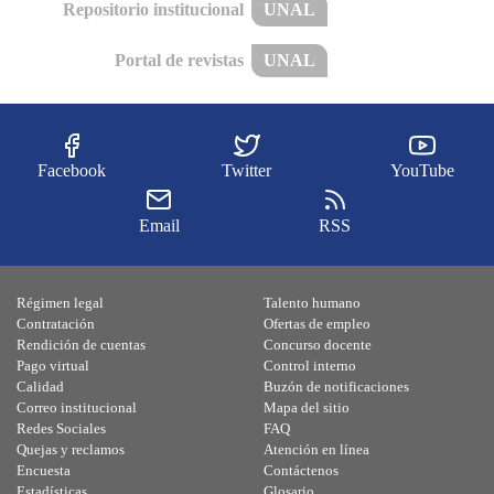
Repositorio institucional
UNAL
Portal de revistas
UNAL
Facebook
Twitter
YouTube
Email
RSS
Régimen legal
Talento humano
Contratación
Ofertas de empleo
Rendición de cuentas
Concurso docente
Pago virtual
Control interno
Calidad
Buzón de notificaciones
Correo institucional
Mapa del sitio
Redes Sociales
FAQ
Quejas y reclamos
Atención en línea
Encuesta
Contáctenos
Estadísticas
Glosario