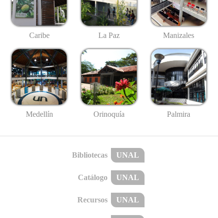
Caribe
La Paz
Manizales
Medellín
Palmira
Orinoquía
Bibliotecas
UNAL
Catálogo
UNAL
Recursos
UNAL