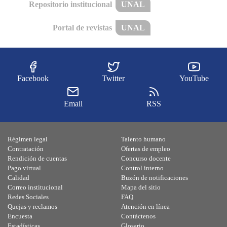
Repositorio institucional
UNAL
Portal de revistas
UNAL
Facebook
Twitter
YouTube
Email
RSS
Régimen legal
Talento humano
Contratación
Ofertas de empleo
Rendición de cuentas
Concurso docente
Pago virtual
Control interno
Calidad
Buzón de notificaciones
Correo institucional
Mapa del sitio
Redes Sociales
FAQ
Quejas y reclamos
Atención en línea
Encuesta
Contáctenos
Estadísticas
Glosario