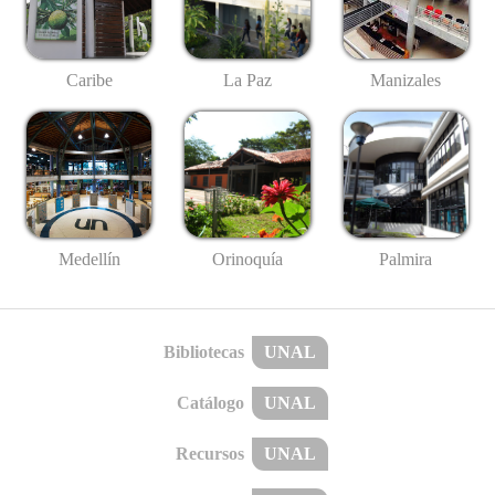
Caribe
La Paz
Manizales
Medellín
Palmira
Orinoquía
Bibliotecas
UNAL
Catálogo
UNAL
Recursos
UNAL