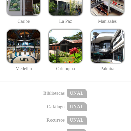
Caribe
La Paz
Manizales
Medellín
Palmira
Orinoquía
Bibliotecas
UNAL
Catálogo
UNAL
Recursos
UNAL