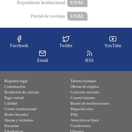
Repositorio institucional
UNAL
Portal de revistas
UNAL
Facebook
Twitter
YouTube
Email
RSS
Régimen legal
Talento humano
Contratación
Ofertas de empleo
Rendición de cuentas
Concurso docente
Pago virtual
Control interno
Calidad
Buzón de notificaciones
Correo institucional
Mapa del sitio
Redes Sociales
FAQ
Quejas y reclamos
Atención en línea
Encuesta
Contáctenos
Estadísticas
Glosario