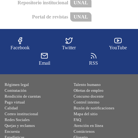
Repositorio institucional
UNAL
Portal de revistas
UNAL
Facebook
Twitter
YouTube
Email
RSS
Régimen legal
Talento humano
Contratación
Ofertas de empleo
Rendición de cuentas
Concurso docente
Pago virtual
Control interno
Calidad
Buzón de notificaciones
Correo institucional
Mapa del sitio
Redes Sociales
FAQ
Quejas y reclamos
Atención en línea
Encuesta
Contáctenos
Estadísticas
Glosario