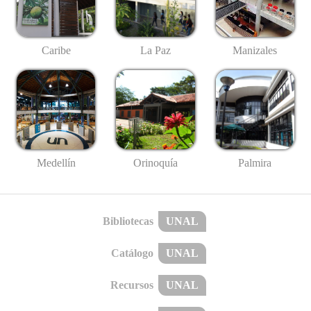
Caribe
La Paz
Manizales
Medellín
Palmira
Orinoquía
Bibliotecas
UNAL
Catálogo
UNAL
Recursos
UNAL