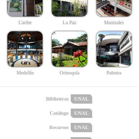
Caribe
La Paz
Manizales
Medellín
Palmira
Orinoquía
Bibliotecas
UNAL
Catálogo
UNAL
Recursos
UNAL