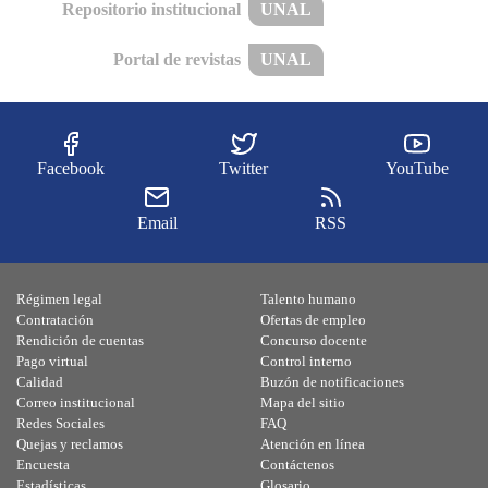
Repositorio institucional
UNAL
Portal de revistas
UNAL
Facebook
Twitter
YouTube
Email
RSS
Régimen legal
Talento humano
Contratación
Ofertas de empleo
Rendición de cuentas
Concurso docente
Pago virtual
Control interno
Calidad
Buzón de notificaciones
Correo institucional
Mapa del sitio
Redes Sociales
FAQ
Quejas y reclamos
Atención en línea
Encuesta
Contáctenos
Estadísticas
Glosario