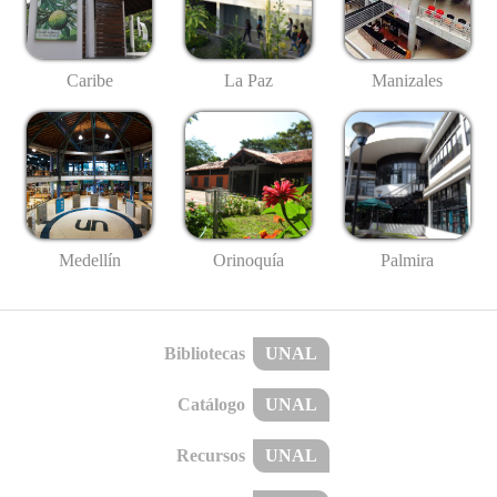
Caribe
La Paz
Manizales
Medellín
Palmira
Orinoquía
Bibliotecas
UNAL
Catálogo
UNAL
Recursos
UNAL