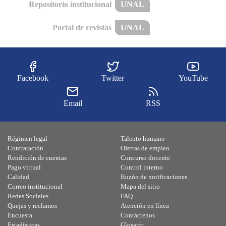
Repositorio institucional
UNAL
Portal de revistas
UNAL
Facebook
Twitter
YouTube
Email
RSS
Régimen legal
Talento humano
Contratación
Ofertas de empleo
Rendición de cuentas
Concurso docente
Pago virtual
Control interno
Calidad
Buzón de notificaciones
Correo institucional
Mapa del sitio
Redes Sociales
FAQ
Quejas y reclamos
Atención en línea
Encuesta
Contáctenos
Estadísticas
Glosario