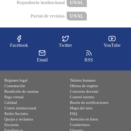
Repositorio institucional
UNAL
Portal de revistas
UNAL
Facebook
Twitter
YouTube
Email
RSS
Régimen legal
Talento humano
Contratación
Ofertas de empleo
Rendición de cuentas
Concurso docente
Pago virtual
Control interno
Calidad
Buzón de notificaciones
Correo institucional
Mapa del sitio
Redes Sociales
FAQ
Quejas y reclamos
Atención en línea
Encuesta
Contáctenos
Estadísticas
Glosario