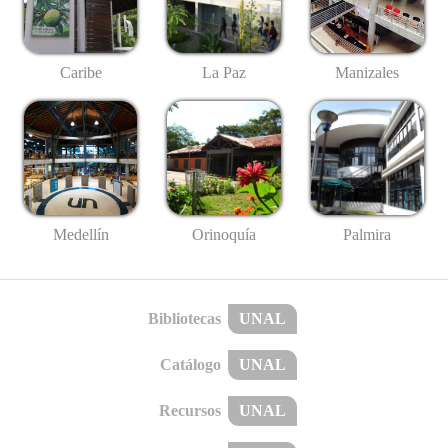
Caribe
La Paz
Manizales
Medellín
Palmira
Orinoquía
Bibliotecas
UNAL
Catálogo
UNAL
Recursos
UNAL